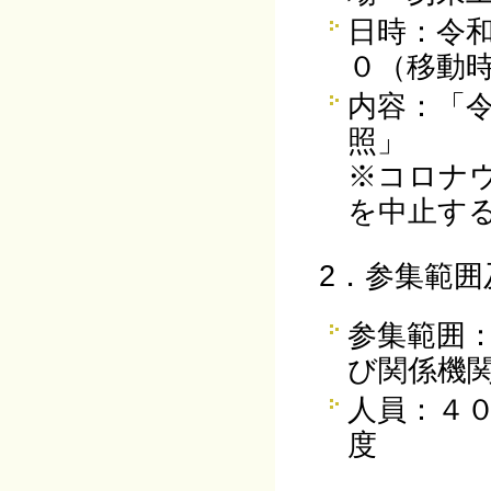
日時：令
０（移動
内容：「
※コロナ
を中止す
2．参集
参集範囲
び関係機関
人員：４