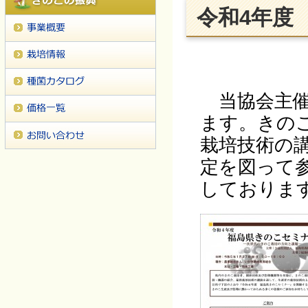
令和4年度
当協会主催
ます。きの
栽培技術の
定を図って
しておりま