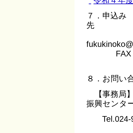
令和４年
７．申込み
電子
fuku
FAX
８．お問い
【事務局】
振興センタ
Tel.024-94