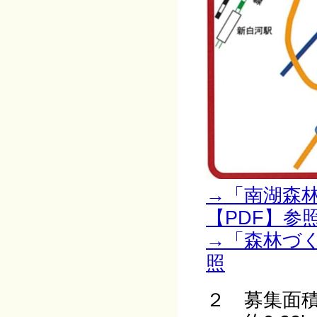
→「南湖森
【PDF】参
→「森林づ
照
２ 募集面