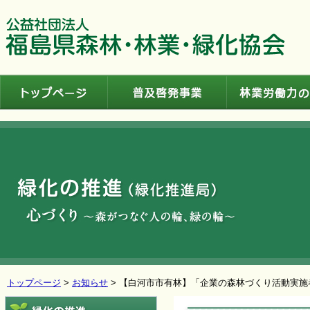
トップページ
普及啓発事業
トップページ
>
お知らせ
> 【白河市市有林】「企業の森林づくり活動実