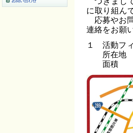
つきまして
に取り組ん
応募やお問
連絡をお願
１ 活動フ
所在地 白
面積 約0.