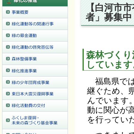
【白河市市
者」募集中
森林づくり
しています
福島県では
継ぐため、
んでいます
動に関心が
を行ってい