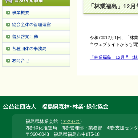
「林業福島」12
令和7年12月1日、「林
当ウェブサイトからも閲
「林業福島」12月号（林
福島県林業会館（
）
アクセス
2階:緑化推進局 3階:管理部・業務部 4階:支援セン
〒960-8043 福島県福島市中町5-18