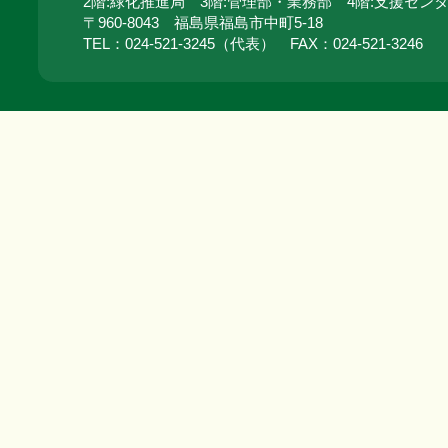
2階:緑化推進局 3階:管理部・業務部 4階:支援セン
〒960-8043 福島県福島市中町5-18
TEL：024‐521‐3245（代表） FAX：024‐521‐3246