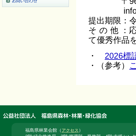
〒960-8
info@fuk
提出期限：
そ の 他 
て優秀作品
・
2026
・（参考）
福島県林業会館（
）
アクセス