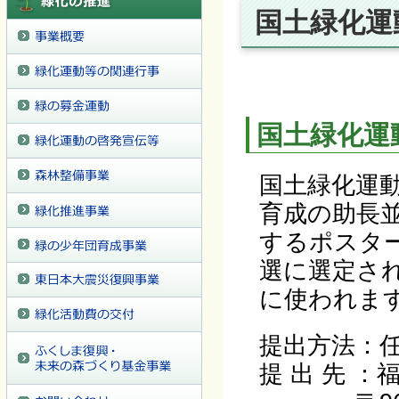
国土緑化運
国土緑化運
国土緑化運
育成の助長
するポスタ
選に選定さ
に使われま
提出方法：
提 出 先 