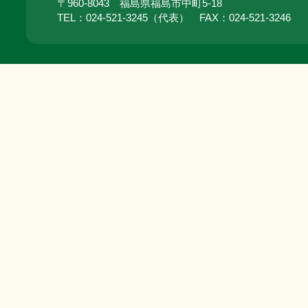
〒960-8043 福島県福島市中町5-18
TEL：024‐521‐3245（代表） FAX：024‐521‐3246