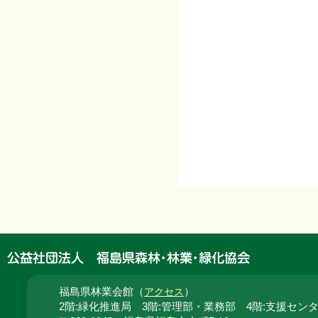
福島県林業会館（
）
アクセス
2階:緑化推進局 3階:管理部・業務部 4階:支援セン