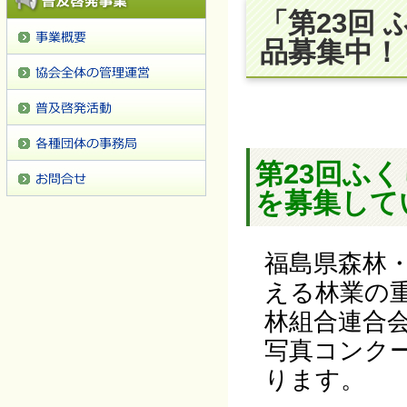
「第23回
品募集中！
第23
回ふく
を募集して
福島県森林
える林業の
林組合連合
写真コンク
ります。