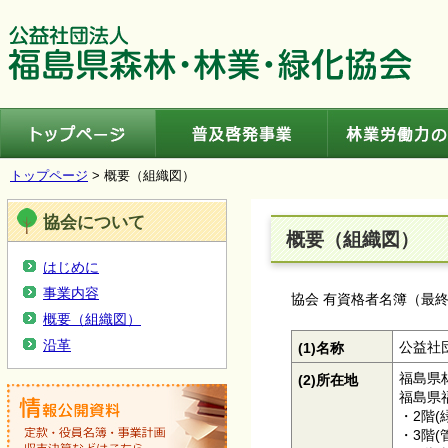
トップページ
普及啓発事業
トップページ
> 概要（組織図）
協会について
概要（組織図）
はじめに
事業内容
協会 有資格者名簿（最終
概要（組織図）
沿革
(1)名称
公益社
福島県
(2)所在地
福島県福
・2階(
・3階(