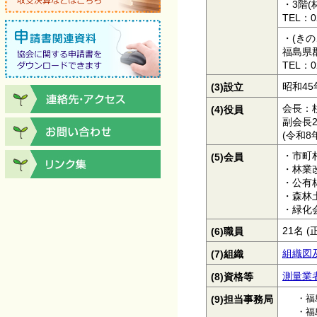
・3階
TEL：0
・(き
福島県
TEL：0
(3)設立
昭和45
会長：
(4)役員
副会長
(令和8
・市町
(5)会員
・林業
・公有
・森林
・緑化
(6)職員
21名 
(7)組織
組織図及
(8)資格等
測量業
・福
(9)担当事務局
・福