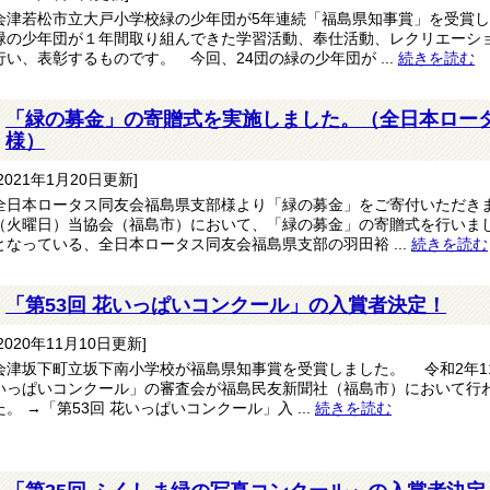
会津若松市立大戸小学校緑の少年団が5年連続「福島県知事賞」を受賞
緑の少年団が１年間取り組んできた学習活動、奉仕活動、レクリエーシ
行い、表彰するものです。 今回、24団の緑の少年団が ...
続きを読む
「緑の募金」の寄贈式を実施しました。（全日本ロー
様）
[2021年1月20日更新]
全日本ロータス同友会福島県支部様より「緑の募金」をご寄付いただきま
（火曜日）当協会（福島市）において、「緑の募金」の寄贈式を行いま
となっている、全日本ロータス同友会福島県支部の羽田裕 ...
続きを読む
「第53回 花いっぱいコンクール」の入賞者決定！
[2020年11月10日更新]
会津坂下町立坂下南小学校が福島県知事賞を受賞しました。 令和2年11
いっぱいコンクール」の審査会が福島民友新聞社（福島市）において行
た。 →「第53回 花いっぱいコンクール」入 ...
続きを読む