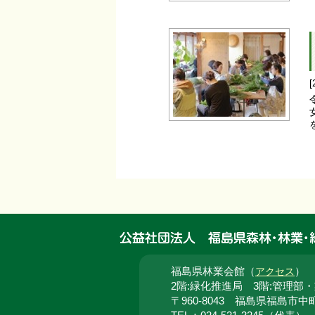
福島県林業会館（
）
アクセス
2階:緑化推進局 3階:管理部
〒960-8043 福島県福島市中町