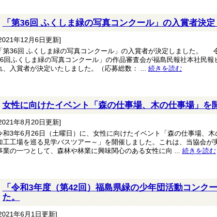
「第36回 ふくしま緑の写真コンクール」の入賞者決定
[2021年12月6日更新]
「第36回 ふくしま緑の写真コンクール」の入賞者が決定しました。 令和
36回ふくしま緑の写真コンクール」の作品審査会が福島民報社本社民報
れ、入賞者が決定いたしました。（応募総数： ...
続きを読む
女性に向けたイベント「森の仕事場、木の仕事場」を
[2021年8月20日更新]
令和3年6月26日（土曜日）に、女性に向けたイベント「森の仕事場、
加工工場を巡る見学バスツアー～」を開催しました。これは、当協会が
事業の一つとして、森林や林業に興味関心のある女性に向 ...
続きを読む
「令和3年度（第42回）福島県緑の少年団活動コンク
た。
[2021年6月1日更新]