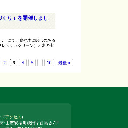
づくり」を開催しまし
らぼ」にて、森や木に関心のある
フレッシュグリーン）と木の実
2
3
4
5
10
最後 »
ー（
）
アクセス
福島県郡山市安積町成田字西島坂7-2