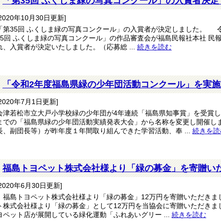
「第35回 ふくしま緑の写真コンクール」の入賞者決定
[2020年10月30日更新]
「第35回 ふくしま緑の写真コンクール」の入賞者が決定しました。 令和
35回 ふくしま緑の写真コンクール」の作品審査会が福島民報社本社 民
れ、入賞者が決定いたしました。（応募総 ...
続きを読む
「令和2年度福島県緑の少年団活動コンクール」を実
[2020年7月1日更新]
会津若松市立大戸小学校緑の少年団が4年連続「福島県知事賞」を受賞
までの「福島県緑の少年団活動実績発表大会」から名称を変更し開催し
長、副団長等）が昨年度１年間取り組んできた学習活動、奉 ...
続きを読
福島トヨペット株式会社様より「緑の募金」を寄贈い
[2020年6月30日更新]
福島トヨペット株式会社様より「緑の募金」12万円を寄贈いただきま
ト株式会社様より「緑の募金」として12万円を当協会に寄贈いただきま
ヨペット店が展開している緑化運動「ふれあいグリー ...
続きを読む