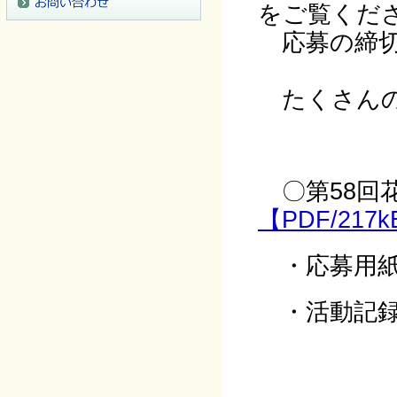
をご覧くだ
応募の締切は
たくさんの
〇第58回
【PDF/217
・応募用
・活動記