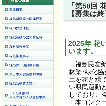
「第58回
【募集は終
2025年
います。
福島民友新
林業･緑化
土を花と緑
い県民運動
しており、
本コンクー