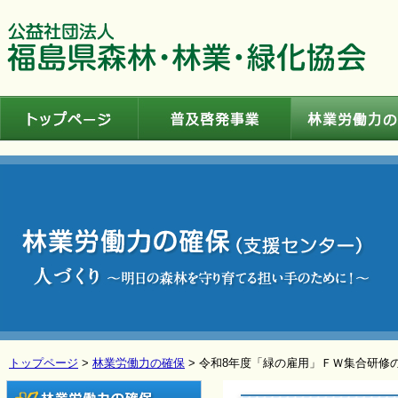
トップページ
普及啓発事業
トップページ
>
林業労働力の確保
> 令和8年度「緑の雇用」ＦＷ集合研修