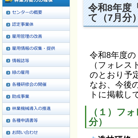
令和8年度
て（7月分
令和8年度
（フォレス
のとおり予
なお、今後
トに掲載し
（１）フォ
分）