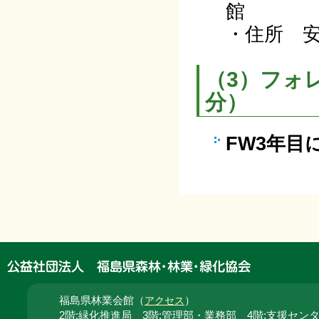
館
・住所 安
（3）フォ
分）
FW3年目
福島県林業会館（
）
アクセス
2階:緑化推進局 3階:管理部・業務部 4階:支援セン