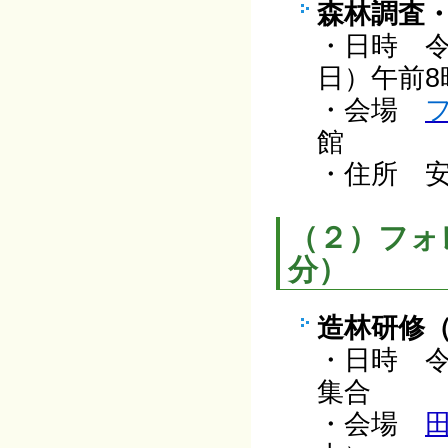
森林調査
・日時 令
日）午前8
・会場
館
・住所 安
（２）フォ
分）
造林研修
・日時 令
集合
・会場