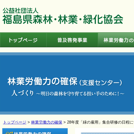
トップページ
普及啓発事業
トップページ
>
林業労働力の確保
> 28年度「緑の雇用」集合研修の日程