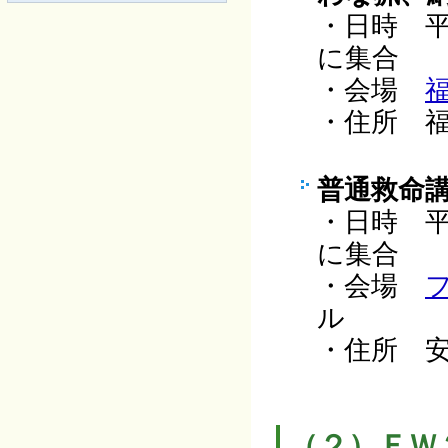
・日時 平
に集合
・会場
・住所 福
普通救命
・日時 平
に集合
・会場
ル
・住所 安
（２）ＦＷ